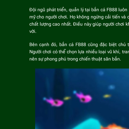
Đội ngũ phát triển, quản lý tại bắn cá FB88 luôn 
mỹ cho người chơi. Họ không ngừng cải tiến và 
chất lượng cao nhất. Điều này giúp người chơi k
vời.
Bên cạnh đó, bắn cá FB88 cũng đặc biệt chú t
Người chơi có thể chọn lựa nhiều loại vũ khí, tr
nên sự phong phú trong chiến thuật săn bắn.