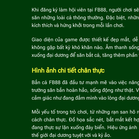
Khi đăng ký làm hội viên tại FB88, người chơi 
săn những loài cá thông thường. Đặc biệt, nhữ
kích thích và hứng khởi trong mỗi lần chơi.
Giao diện của game được thiết kế đẹp mắt, dễ 
không gặp bất kỳ khó khăn nào. Âm thanh sống
xuống đại dương để săn bắt cá, tăng thêm phần t
Hình ảnh chi tiết chân thực
Bắn cá FB88
đã đầu tư mạnh mẽ vào việc nâng
trường săn bắn hoàn hảo, sống động như thật. Vớ
cảm giác như đang đắm mình vào lòng đại dươ
Mỗi yếu tố trong trò chơi, từ những rạn san hô 
cách chân thực. Đồ họa sắc nét, bắt mắt kết hợ
đang thực sự lặn xuống đáy biển. Hiệu ứng ánh 
thế giới đại dương tuyệt vời và kỳ ảo.