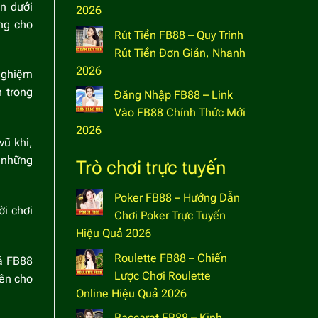
n dưới
2026
ng cho
Rút Tiền FB88 – Quy Trình
Rút Tiền Đơn Giản, Nhanh
2026
 nghiệm
 trong
Đăng Nhập FB88 – Link
Vào FB88 Chính Thức Mới
2026
vũ khí,
c những
Trò chơi trực tuyến
Poker FB88 – Hướng Dẫn
ời chơi
Chơi Poker Trực Tuyến
Hiệu Quả 2026
Roulette FB88 – Chiến
cá FB88
Lược Chơi Roulette
ên cho
Online Hiệu Quả 2026
Baccarat FB88 – Kinh