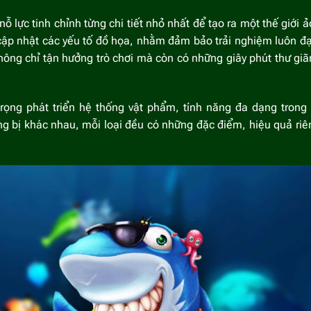
nỗ lực tinh chỉnh từng chi tiết nhỏ nhất để tạo ra một thế giới 
cập nhật các yếu tố đồ họa, nhằm đảm bảo trải nghiệm luôn đ
hông chỉ tận hưởng trò chơi mà còn có những giây phút thư giã
rọng phát triển hệ thống vật phẩm, tính năng đa dạng trong
ang bị khác nhau, mỗi loại đều có những đặc điểm, hiệu quả riê