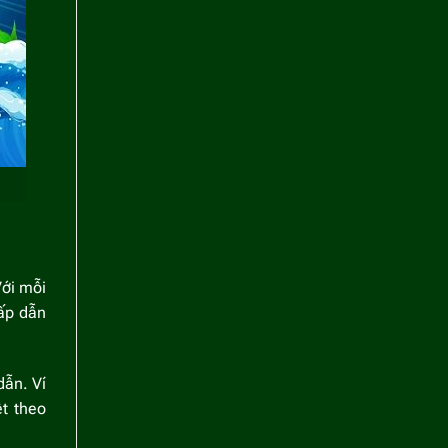
Với mỗi
hấp dẫn
dẫn. Ví
ệt theo