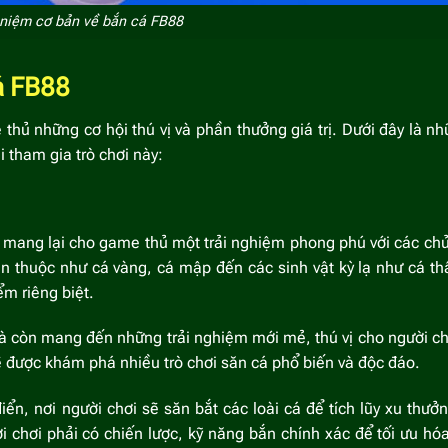
 niệm cơ bản về bắn cá FB88
á FB88
hủ những cơ hội thú vị và phần thưởng giá trị. Dưới đây là n
 tham gia trò chơi này:
o, mang lại cho game thủ một trải nghiệm phong phú với các ch
n thuộc như cá vàng, cá mập đến các sinh vật kỳ lạ như cá th
ểm riêng biệt.
 còn mang đến những trải nghiệm mới mẻ, thú vị cho người ch
ẽ được khám phá nhiều trò chơi săn cá phổ biến và độc đáo.
iển, nơi người chơi sẽ săn bắt các loài cá để tích lũy xu thưở
ời chơi phải có chiến lược, kỹ năng bắn chính xác để tối ưu hó