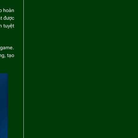
ảo hoàn
ạt được
n tuyệt
 game.
ng, tạo