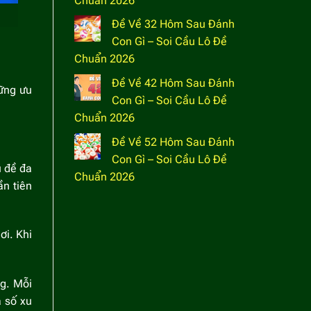
Chuẩn 2026
Đề Về 32 Hôm Sau Đánh
Con Gì – Soi Cầu Lô Đề
Chuẩn 2026
Đề Về 42 Hôm Sau Đánh
hững ưu
Con Gì – Soi Cầu Lô Đề
Chuẩn 2026
Đề Về 52 Hôm Sau Đánh
Con Gì – Soi Cầu Lô Đề
ủ đề đa
Chuẩn 2026
ần tiên
ơi. Khi
ng. Mỗi
a số xu