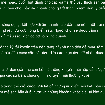
 mê hoặc, cuốn hút dành cho các game thủ yêu thích săn bắ
 lạ, sân chơi này đã nhanh chóng trở thành điểm đến lý tưở
p, sống động, kết hợp với âm thanh hấp dẫn tạo nên một trải
 phiêu lưu dưới lòng biển sâu. Người chơi sẽ được đắm mình
 đủ màu sắc, kích cỡ bơi lội xung quanh.
đăng ký tài khoản trên nền tảng này và nạp tiền để mua sắm 
sẽ bắt đầu cuộc săn cá, tiêu diệt các mục tiêu để nhận đượ
ối chơi đơn giản mà còn bởi hệ thống khuyến mãi hấp dẫn. Ngư
ua các sự kiện, chương trình khuyến mãi thường xuyên.
a trong thế giới cược. Với tất cả những ưu điểm nổi bật, bắn 
 mê săn bắn dưới nước và những khoảnh khắc giải trí khó qu