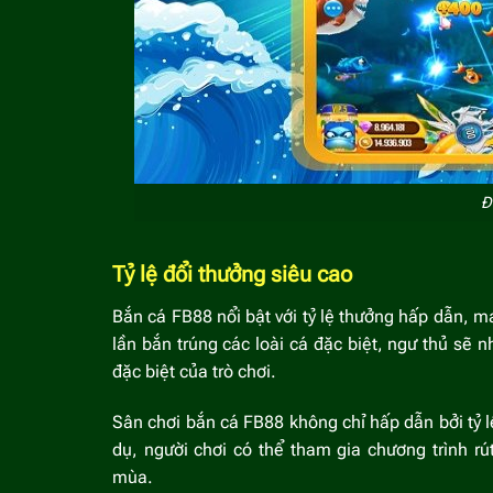
Đ
Tỷ lệ đổi thưởng siêu cao
Bắn cá FB88 nổi bật với tỷ lệ thưởng hấp dẫn, ma
lần bắn trúng các loài cá đặc biệt, ngư thủ sẽ 
đặc biệt của trò chơi.
Sân chơi bắn cá FB88 không chỉ hấp dẫn bởi tỷ 
dụ, người chơi có thể tham gia chương trình rú
mùa.