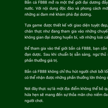
Bắn cá FB88
mở ra một thế giới đại dương đầy
nước. Với nội dung độc đáo và phong cách mới
những ai đam mê khám phá đại dương.
Tựa game được thiết kế với giao diện tuyệt đẹ
chân thực như đang tham gia vào những chuyến
không gian đại dương huyền bí, với những loài cá
Để tham gia vào thế giới bắn cá FB88, bạn cần 
đạn dược. Sau khi chuẩn bị sẵn sàng, ngư thủ 
phần thưởng giá trị.
Bắn cá FB88
không chỉ thu hút người chơi bởi l
có thể nhận được những phần thưởng lớn thông q
Nơi đây thực sự là một địa điểm không thể bỏ qu
hứa hẹn sẽ mang đến sự thỏa mãn cho niềm đam
người chơi.