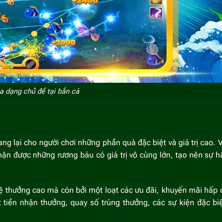
a dạng chủ đề tại bắn cá
ng lại cho người chơi những phần quà đặc biệt và giá trị cao. 
nhận được những rương báu có giá trị vô cùng lớn, tạo nên sự 
lệ thưởng cao mà còn bởi một loạt các ưu đãi, khuyến mãi hấp 
t tiền nhận thưởng, quay số trúng thưởng, các sự kiện đặc bi