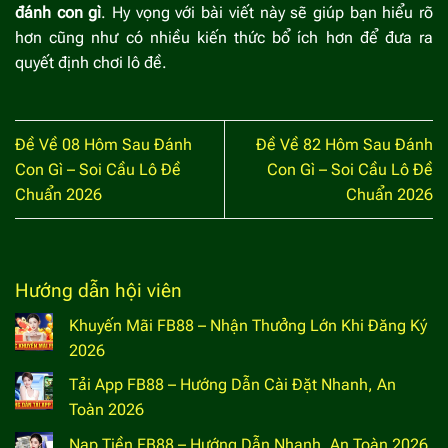
đánh con gì
. Hy vọng với bài viết này sẽ giúp bạn hiểu rõ
hơn cũng như có nhiều kiến thức bổ ích hơn để đưa ra
quyết định chơi lô đề.
Đề Về 08 Hôm Sau Đánh
Đề Về 82 Hôm Sau Đánh
Con Gì – Soi Cầu Lô Đề
Con Gì – Soi Cầu Lô Đề
Chuẩn 2026
Chuẩn 2026
Hướng dẫn hội viên
Khuyến Mãi FB88 – Nhận Thưởng Lớn Khi Đăng Ký
2026
Tải App FB88 – Hướng Dẫn Cài Đặt Nhanh, An
Toàn 2026
Nạp Tiền FB88 – Hướng Dẫn Nhanh, An Toàn 2026