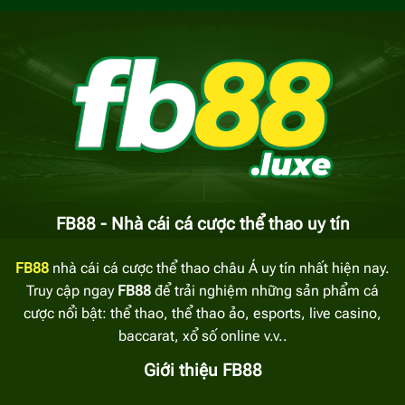
FB88 - Nhà cái cá cược thể thao uy tín
FB88
nhà cái cá cược thể thao châu Á uy tín nhất hiện nay.
Truy cập ngay
FB88
để trải nghiệm những sản phẩm cá
cược nổi bật: thể thao, thể thao ảo, esports, live casino,
baccarat, xổ số online v.v..
Giới thiệu FB88