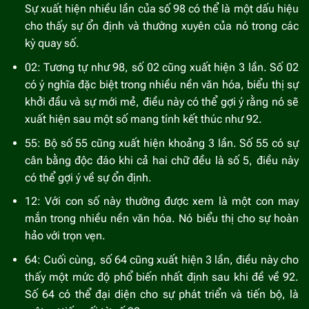
Sự xuất hiện nhiều lần của số 98 có thể là một dấu hiệu
cho thấy sự ổn định và thường xuyên của nó trong các
kỳ quay số.
02: Tương tự như 98, số 02 cũng xuất hiện 3 lần. Số 02
có ý nghĩa đặc biệt trong nhiều nền văn hóa, biểu thị sự
khởi đầu và sự mới mẻ, điều này có thể gợi ý rằng nó sẽ
xuất hiện sau một số mang tính kết thúc như 92.
55: Bộ số 55 cũng xuất hiện khoảng 3 lần. Số 55 có sự
cân bằng độc đáo khi cả hai chữ đều là số 5, điều này
có thể gợi ý về sự ổn định.
12: Với con số này thường được xem là một con may
mắn trong nhiều nền văn hóa. Nó biểu thị cho sự hoàn
hảo với trọn vẹn.
64: Cuối cùng, số 64 cũng xuất hiện 3 lần, điều này cho
thấy một mức độ phổ biến nhất định sau khi đề về 92.
Số 64 có thể đại diện cho sự phát triển và tiến bộ, là