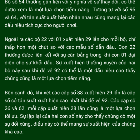
Bộ số 54 thường gắn liền với ý nghĩa về sự thay đổi, có thể
được xem là một lựa chọn tiềm năng. Tương tự với số 95
và 64, với tần suất xuất hiện nhân nhau cũng mang lại các
dấu hiệu tích cực cho người chơi.
Ngoài ra các bộ 22 với 01 xuất hiện 29 lần cho mỗi bộ, chỉ
thấp hơn một chút so với các mẫu số dẫn đầu. Con 22
thường được liên kết với sự cân bằng trong khi con 01 đại
diện cho sự khởi đầu. Sự xuất hiện thường xuyên của hai
bộ này sau khi đề về 92 có thể là một dấu hiệu cho thấy
chúng cũng là một lựa chọn tiềm năng.
Bên cạnh đó, khi xét các cặp số 88 xuất hiện 29 lần là cặp
số có tần suất xuất hiện cao nhất khi đề về 92. Các cặp số
26 và 62, mỗi cặp xuất hiện 28 lần cũng là một lựa chọn
tối ưu. Sự lập lại của hai con số này cho thấy chúng có một
sự đối xứng, điều này có thể mang sự xuất hiện của chúng
khá cao.