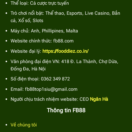
Thể loại: Cá cược trực tuyến
Trò chơi nổi bật: Thể thao, Esports, Live Casino, Bắn
cá, Xổ số, Slots
Máy chủ: Anh, Phillipines, Malta
Website chính thức: fb88.com
Website đại lý:
https://fooddiez.co.in/
Văn phòng đại điện VN: 418 Đ. La Thành, Chợ Dừa,
Đống Đa, Hà Nội
Số điện thoại: 0362 349 872
Email:
fb88top1siu@gmail.com
Người chịu trách nhiệm website: CEO
Ngân Hà
Thông tin FB88
Về chúng tôi