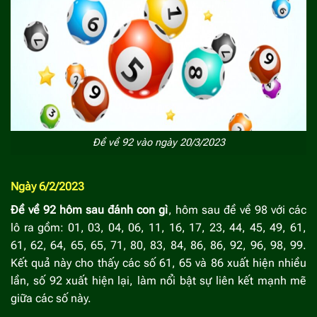
Đề về 92 vào ngày 20/3/2023
Ngày 6/2/2023
Đề về 92 hôm sau đánh con gì
, hôm sau đề về 98 với các
lô ra gồm: 01, 03, 04, 06, 11, 16, 17, 23, 44, 45, 49, 61,
61, 62, 64, 65, 65, 71, 80, 83, 84, 86, 86, 92, 96, 98, 99.
Kết quả này cho thấy các số 61, 65 và 86 xuất hiện nhiều
lần, số 92 xuất hiện lại, làm nổi bật sự liên kết mạnh mẽ
giữa các số này.