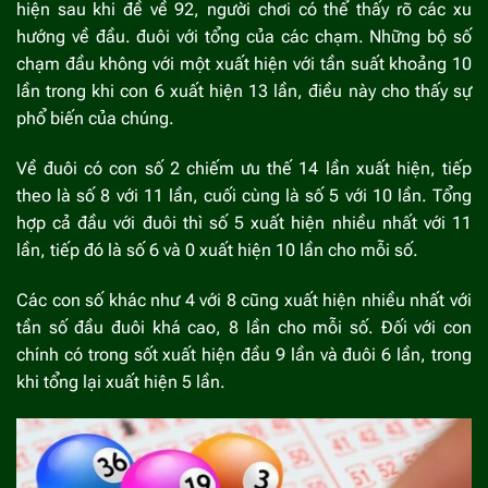
hiện sau khi đề về 92, người chơi có thể thấy rõ các xu
hướng về đầu. đuôi với tổng của các chạm. Những bộ số
chạm đầu không với một xuất hiện với tần suất khoảng 10
lần trong khi con 6 xuất hiện 13 lần, điều này cho thấy sự
phổ biến của chúng.
Về đuôi có con số 2 chiếm ưu thế 14 lần xuất hiện, tiếp
theo là số 8 với 11 lần, cuối cùng là số 5 với 10 lần. Tổng
hợp cả đầu với đuôi thì số 5 xuất hiện nhiều nhất với 11
lần, tiếp đó là số 6 và 0 xuất hiện 10 lần cho mỗi số.
Các con số khác như 4 với 8 cũng xuất hiện nhiều nhất với
tần số đầu đuôi khá cao, 8 lần cho mỗi số. Đối với con
chính có trong sốt xuất hiện đầu 9 lần và đuôi 6 lần, trong
khi tổng lại xuất hiện 5 lần.