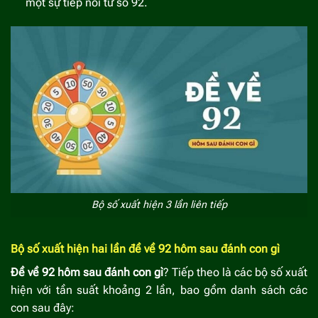
một sự tiếp nối từ số 92.
Bộ số xuất hiện 3 lần liên tiếp
Bộ số xuất hiện hai lần đề về 92 hôm sau đánh con gì
Đề về 92 hôm sau đánh con gì
? Tiếp theo là các bộ số xuất
hiện với tần suất khoảng 2 lần, bao gồm danh sách các
con sau đây: