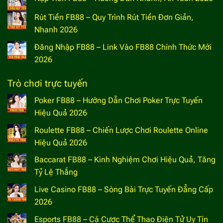
Rút Tiền FB88 – Quy Trình Rút Tiền Đơn Giản,
Nhanh 2026
Đăng Nhập FB88 – Link Vào FB88 Chính Thức Mới
2026
Trò chơi trực tuyến
Poker FB88 – Hướng Dẫn Chơi Poker Trực Tuyến
Hiệu Quả 2026
Roulette FB88 – Chiến Lược Chơi Roulette Online
Hiệu Quả 2026
Baccarat FB88 – Kinh Nghiệm Chơi Hiệu Quả, Tăng
Tỷ Lệ Thắng
Live Casino FB88 – Sòng Bài Trực Tuyến Đẳng Cấp
2026
Esports FB88 – Cá Cược Thể Thao Điện Tử Uy Tín