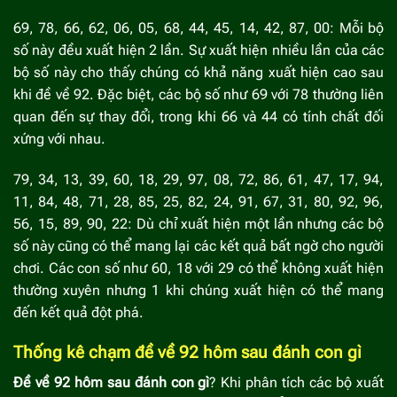
69, 78, 66, 62, 06, 05, 68, 44, 45, 14, 42, 87, 00: Mỗi bộ
số này đều xuất hiện 2 lần. Sự xuất hiện nhiều lần của các
bộ số này cho thấy chúng có khả năng xuất hiện cao sau
khi đề về 92. Đặc biệt, các bộ số như 69 với 78 thường liên
quan đến sự thay đổi, trong khi 66 và 44 có tính chất đối
xứng với nhau.
79, 34, 13, 39, 60, 18, 29, 97, 08, 72, 86, 61, 47, 17, 94,
11, 84, 48, 71, 28, 85, 25, 82, 24, 91, 67, 31, 80, 92, 96,
56, 15, 89, 90, 22: Dù chỉ xuất hiện một lần nhưng các bộ
số này cũng có thể mang lại các kết quả bất ngờ cho người
chơi. Các con số như 60, 18 với 29 có thể không xuất hiện
thường xuyên nhưng 1 khi chúng xuất hiện có thể mang
đến kết quả đột phá.
Thống kê chạm đề về 92 hôm sau đánh con gì
Đề về 92 hôm sau đánh con gì
? Khi phân tích các bộ xuất