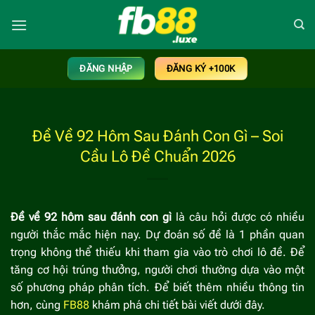
Bỏ
qua
nội
dung
ĐĂNG NHẬP
ĐĂNG KÝ +100K
Đề Về 92 Hôm Sau Đánh Con Gì – Soi
Cầu Lô Đề Chuẩn 2026
Đề về 92 hôm sau đánh con gì
là câu hỏi được có nhiều
người thắc mắc hiện nay. Dự đoán số đề là 1 phần quan
trọng không thể thiếu khi tham gia vào trò chơi lô đề. Để
tăng cơ hội trúng thưởng, người chơi thường dựa vào một
số phương pháp phân tích. Để biết thêm nhiều thông tin
hơn, cùng
FB88
khám phá chi tiết bài viết dưới đây.