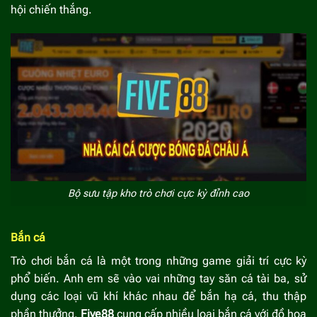
hội chiến thắng.
Bộ sưu tập kho trò chơi cực kỳ đỉnh cao
Bắn cá
Trò chơi bắn cá là một trong những game giải trí cực kỳ
phổ biến. Anh em sẽ vào vai những tay săn cá tài ba, sử
dụng các loại vũ khí khác nhau để bắn hạ cá, thu thập
phần thưởng.
Five88
cung cấp nhiều loại bắn cá với đồ họa