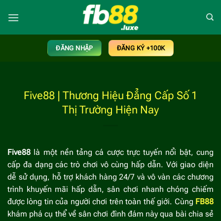
Bỏ
qua
nội
dung
ĐĂNG NHẬP
ĐĂNG KÝ +100K
Five88 | Thương Hiệu Đẳng Cấp Số 1
Thị Trường Hiện Nay
Five88
là một nền tảng cá cược trực tuyến nổi bật, cung
cấp đa dạng các trò chơi vô cùng hấp dẫn. Với giao diện
dễ sử dụng, hỗ trợ khách hàng 24/7 và vô vàn các chương
trình khuyến mãi hấp dẫn, sân chơi nhanh chóng chiếm
được lòng tin của người chơi trên toàn thế giới. Cùng
FB88
khám phá cụ thể về sân chơi đình đám này qua bài chia sẻ