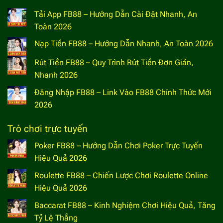
Tải App FB88 – Hướng Dẫn Cài Đặt Nhanh, An
Toàn 2026
Nạp Tiền FB88 – Hướng Dẫn Nhanh, An Toàn 2026
Rút Tiền FB88 – Quy Trình Rút Tiền Đơn Giản,
Nhanh 2026
Đăng Nhập FB88 – Link Vào FB88 Chính Thức Mới
2026
Trò chơi trực tuyến
Poker FB88 – Hướng Dẫn Chơi Poker Trực Tuyến
Hiệu Quả 2026
Roulette FB88 – Chiến Lược Chơi Roulette Online
Hiệu Quả 2026
Baccarat FB88 – Kinh Nghiệm Chơi Hiệu Quả, Tăng
Tỷ Lệ Thắng