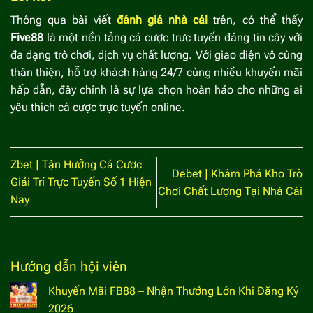
Thông qua bài viết
đánh giá nhà cái
trên, có thể thấy
Five88
là một nền tảng cá cược trực tuyến đáng tin cậy với
đa dạng trò chơi, dịch vụ chất lượng. Với giao diện vô cùng
thân thiện, hỗ trợ khách hàng 24/7 cùng nhiều khuyến mãi
hấp dẫn, đây chính là sự lựa chọn hoàn hảo cho những ai
yêu thích cá cược trực tuyến online.
Zbet | Tận Hưởng Cá Cược
Debet | Khám Phá Kho Trò
Giải Trí Trực Tuyến Số 1 Hiện
Chơi Chất Lượng Tại Nhà Cái
Nay
Hướng dẫn hội viên
Khuyến Mãi FB88 – Nhận Thưởng Lớn Khi Đăng Ký
2026