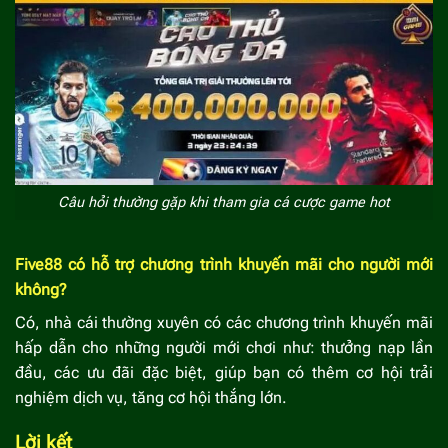
Câu hỏi thường gặp khi tham gia cá cược game hot
Five88 có hỗ trợ chương trình khuyến mãi cho người mới
không?
Có, nhà cái thường xuyên có các chương trình khuyến mãi
hấp dẫn cho những người mới chơi như: thưởng nạp lần
đầu, các ưu đãi đặc biệt, giúp bạn có thêm cơ hội trải
nghiệm dịch vụ, tăng cơ hội thắng lớn.
Lời kết