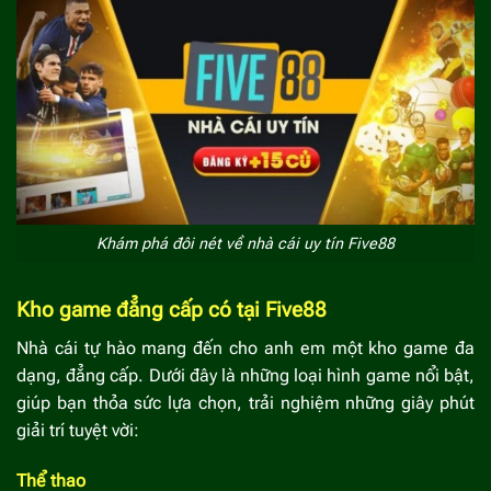
Khám phá đôi nét về nhà cái uy tín Five88
Kho game đẳng cấp có tại Five88
Nhà cái tự hào mang đến cho anh em một kho game đa
dạng, đẳng cấp. Dưới đây là những loại hình game nổi bật,
giúp bạn thỏa sức lựa chọn, trải nghiệm những giây phút
giải trí tuyệt vời:
Thể thao