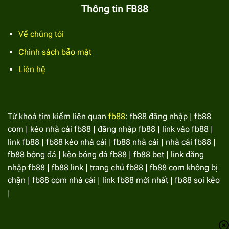
Thông tin FB88
Về chúng tôi
Chính sách bảo mật
Liên hệ
Từ khoá tìm kiếm liên quan
fb88
:
fb88 đăng nhập | fb88
com | kèo nhà cái fb88 | đăng nhập fb88 | link vào fb88 |
link fb88 | fb88 kèo nhà cái | fb88 nhà cái | nhà cái fb88 |
fb88 bóng đá | kèo bóng đá fb88 | fb88 bet | link đăng
nhập fb88 | fb88 link | trang chủ fb88 | fb88 com không bị
chặn | fb88 com nhà cái | link fb88 mới nhất | fb88 soi kèo
|