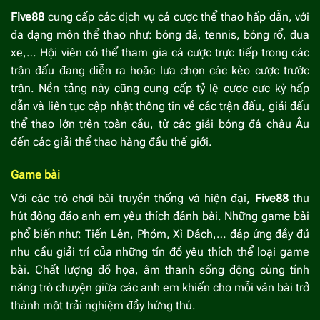
Five88
cung cấp các dịch vụ cá cược thể thao hấp dẫn, với
đa dạng môn thể thao như: bóng đá, tennis, bóng rổ, đua
xe,… Hội viên có thể tham gia cá cược trực tiếp trong các
trận đấu đang diễn ra hoặc lựa chọn các kèo cược trước
trận. Nền tảng này cũng cung cấp tỷ lệ cược cực kỳ hấp
dẫn và liên tục cập nhật thông tin về các trận đấu, giải đấu
thể thao lớn trên toàn cầu, từ các giải bóng đá châu Âu
đến các giải thể thao hàng đầu thế giới.
Game bài
Với các trò chơi bài truyền thống và hiện đại,
Five88
thu
hút đông đảo anh em yêu thích đánh bài. Những game bài
phổ biến như: Tiến Lên, Phỏm, Xì Dách,… đáp ứng đầy đủ
nhu cầu giải trí của những tín đồ yêu thích thể loại game
bài. Chất lượng đồ họa, âm thanh sống động cùng tính
năng trò chuyện giữa các anh em khiến cho mỗi ván bài trở
thành một trải nghiệm đầy hứng thú.