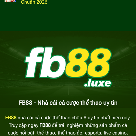
Chuẩn 2026
FB88 - Nhà cái cá cược thể thao uy tín
FB88
nhà cái cá cược thể thao châu Á uy tín nhất hiện nay.
Truy cập ngay
FB88
để trải nghiệm những sản phẩm cá
cược nổi bật: thể thao, thể thao ảo, esports, live casino,