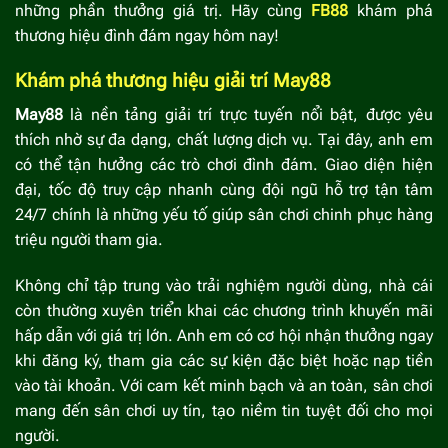
những phần thưởng giá trị. Hãy cùng
FB88
khám phá
thương hiệu đình đám ngay hôm nay!
Khám phá thương hiệu giải trí May88
May88
là nền tảng giải trí trực tuyến nổi bật, được yêu
thích nhờ sự đa dạng, chất lượng dịch vụ. Tại đây, anh em
có thể tận hưởng các trò chơi đình đám. Giao diện hiện
đại, tốc độ truy cập nhanh cùng đội ngũ hỗ trợ tận tâm
24/7 chính là những yếu tố giúp sân chơi chinh phục hàng
triệu người tham gia.
Không chỉ tập trung vào trải nghiệm người dùng, nhà cái
còn thường xuyên triển khai các chương trình khuyến mãi
hấp dẫn với giá trị lớn. Anh em có cơ hội nhận thưởng ngay
khi đăng ký, tham gia các sự kiện đặc biệt hoặc nạp tiền
vào tài khoản. Với cam kết minh bạch và an toàn, sân chơi
mang đến sân chơi uy tín, tạo niềm tin tuyệt đối cho mọi
người.