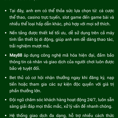
Tại đây, anh em có thể thỏa sức lựa chọn từ: cá cược
thể thao, casino trực tuyến, slot game đến game bài và
nhiều thể loại hấp dẫn khác, phù hợp với mọi sở thích.
Nền tảng được thiết kế tối ưu, dễ sử dụng trên cả máy
tính lẫn thiết bị di động, giúp anh em dễ dàng thao tác,
trải nghiệm mượt mà.
May88
áp dụng công nghệ mã hóa hiện đại, đảm bảo
thông tin cá nhân và giao dịch của người chơi luôn được
bảo vệ tuyệt đối.
Bet thủ có cơ hội nhận thưởng ngay khi đăng ký, nạp
tiền hoặc tham gia các sự kiện độc quyền với giá trị
phần thưởng lớn.
Đội ngũ chăm sóc khách hàng hoạt động 24/7, luôn sẵn
sàng giải đáp mọi thắc mắc, xử lý vấn đề nhanh chóng.
Hệ thống giao dịch đa dạng, hỗ trợ nhiều cách thức