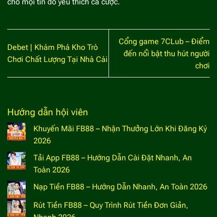
cho mọi tín đồ yêu thích cá cược.
Cổng game 7CLub – Điểm
Debet | Khám Phá Kho Trò
đến nổi bật thu hút người
Chơi Chất Lượng Tại Nhà Cái
chơi
Hướng dẫn hội viên
Khuyến Mãi FB88 – Nhận Thưởng Lớn Khi Đăng Ký
2026
Tải App FB88 – Hướng Dẫn Cài Đặt Nhanh, An
Toàn 2026
Nạp Tiền FB88 – Hướng Dẫn Nhanh, An Toàn 2026
Rút Tiền FB88 – Quy Trình Rút Tiền Đơn Giản,