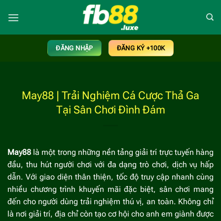
Bỏ
qua
nội
dung
ĐĂNG NHẬP
ĐĂNG KÝ +100K
May88 | Trải Nghiệm Cá Cược Thả Ga
Tại Sân Chơi Đình Đám
May88
là một trong những nền tảng giải trí trực tuyến hàng
đầu, thu hút người chơi với đa dạng trò chơi, dịch vụ hấp
dẫn. Với giao diện thân thiện, tốc độ truy cập nhanh cùng
nhiều chương trình khuyến mãi đặc biệt, sân chơi mang
đến cho người dùng trải nghiệm thú vị, an toàn. Không chỉ
là nơi giải trí, địa chỉ còn tạo cơ hội cho anh em giành được