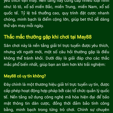
yêu thích vận may. Nền tảng này cung cấp nhiều loại hình
như: lô tô, xổ số miền Bắc, miền Trung, miền Nam, xổ số
quốc tế. Tỷ lệ trả thưởng cao, quy trình đặt cược nhanh
chóng, minh bạch là điểm cộng lớn, giúp bet thủ dễ dàng
thử vận may mỗi ngày.
Thắc mắc thường gặp khi chơi tại May88
Sân chơi này là nền tảng giải trí trực tuyến được yêu thích,
nhưng với người mới, một số câu hỏi thường gặp là điều
không thể tránh khỏi. Dưới đây là giải đáp cho các thắc
mắc phổ biến nhất, giúp bạn an tâm hơn khi trải nghiệm:
May88 có uy tín không?
Đây chính là một thương hiệu giải trí trực tuyến uy tín, được
cấp phép hoạt động hợp pháp bởi các tổ chức quản lý quốc
tế. Nền tảng sử dụng công nghệ mã hóa hiện đại để bảo
mật thông tin dân cược, đồng thời đảm bảo tính công
bằng, minh bạch trong từng trò chơi. Chính sự chuyên