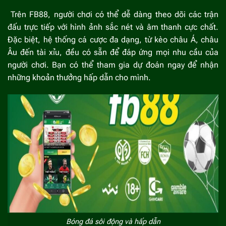
Trên FB88, người chơi có thể dễ dàng theo dõi các trận
đấu trực tiếp với hình ảnh sắc nét và âm thanh cực chất.
Đặc biệt, hệ thống cá cược đa dạng, từ kèo châu Á, châu
Âu đến tài xỉu, đều có sẵn để đáp ứng mọi nhu cầu của
người chơi. Bạn có thể tham gia dự đoán ngay để nhận
những khoản thưởng hấp dẫn cho mình.
Bóng đá sôi động và hấp dẫn