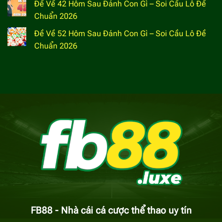
Đề Về 42 Hôm Sau Đánh Con Gì – Soi Cầu Lô Đề
Chuẩn 2026
Đề Về 52 Hôm Sau Đánh Con Gì – Soi Cầu Lô Đề
Chuẩn 2026
FB88 - Nhà cái cá cược thể thao uy tín