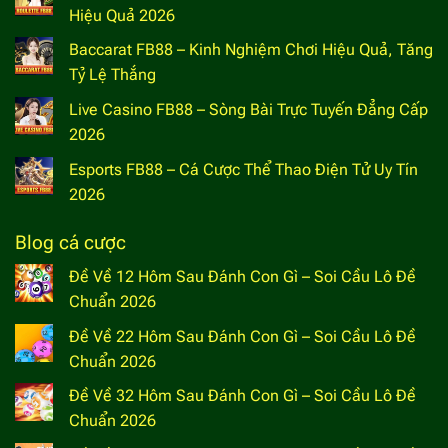
Hiệu Quả 2026
Baccarat FB88 – Kinh Nghiệm Chơi Hiệu Quả, Tăng
Tỷ Lệ Thắng
Live Casino FB88 – Sòng Bài Trực Tuyến Đẳng Cấp
2026
Esports FB88 – Cá Cược Thể Thao Điện Tử Uy Tín
2026
Blog cá cược
Đề Về 12 Hôm Sau Đánh Con Gì – Soi Cầu Lô Đề
Chuẩn 2026
Đề Về 22 Hôm Sau Đánh Con Gì – Soi Cầu Lô Đề
Chuẩn 2026
Đề Về 32 Hôm Sau Đánh Con Gì – Soi Cầu Lô Đề
Chuẩn 2026