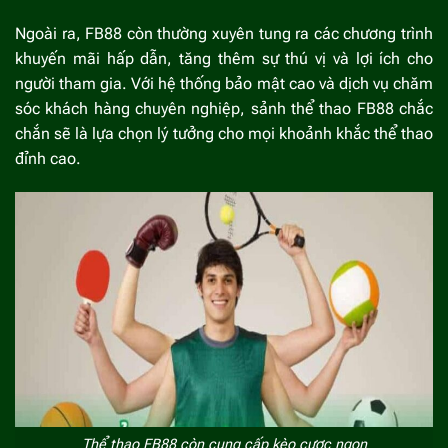
Ngoài ra, FB88 còn thường xuyên tung ra các chương trình
khuyến mãi hấp dẫn, tăng thêm sự thú vị và lợi ích cho
người tham gia. Với hệ thống bảo mật cao và dịch vụ chăm
sóc khách hàng chuyên nghiệp, sảnh thể thao FB88 chắc
chắn sẽ là lựa chọn lý tưởng cho mọi khoảnh khắc thể thao
đỉnh cao.
Thể thao FB88 còn cung cấp kèo cược ngon