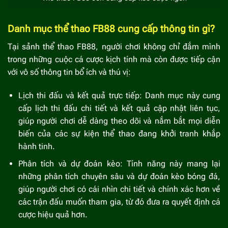
Danh mục thể thao FB88 cung cấp thông tin gì?
Tại sảnh thể thao FB88, người chơi không chỉ đắm mình
trong những cuộc cá cược kịch tính mà còn được tiếp cận
với vô số thông tin bổ ích và thú vị:
Lịch thi đấu và kết quả trực tiếp: Danh mục này cung
cấp lịch thi đấu chi tiết và kết quả cập nhật liên tục,
giúp người chơi dễ dàng theo dõi và nắm bắt mọi diễn
biến của các sự kiện thể thao đang khởi tranh khắp
hành tinh.
Phân tích và dự đoán kèo: Tính năng này mang lại
những phân tích chuyên sâu và dự đoán kèo bóng đá,
giúp người chơi có cái nhìn chi tiết và chính xác hơn về
các trận đấu muốn tham gia, từ đó đưa ra quyết định cá
cược hiệu quả hơn.