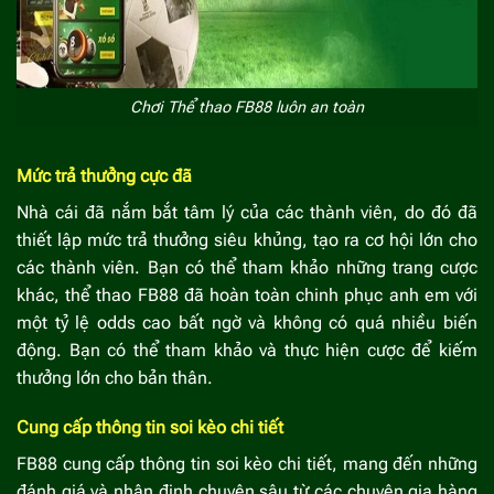
Chơi Thể thao FB88 luôn an toàn
Mức trả thưởng cực đã
Nhà cái đã nắm bắt tâm lý của các thành viên, do đó đã
thiết lập mức trả thưởng siêu khủng, tạo ra cơ hội lớn cho
các thành viên. Bạn có thể tham khảo những trang cược
khác, thể thao FB88 đã hoàn toàn chinh phục anh em với
một tỷ lệ odds cao bất ngờ và không có quá nhiều biến
động. Bạn có thể tham khảo và thực hiện cược để kiếm
thưởng lớn cho bản thân.
Cung cấp thông tin soi kèo chi tiết
FB88 cung cấp thông tin soi kèo chi tiết, mang đến những
đánh giá và nhận định chuyên sâu từ các chuyên gia hàng