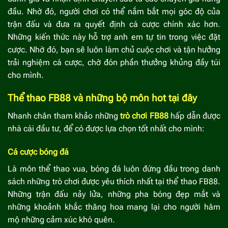
đầu. Nhờ đó, người chơi có thể nắm bắt mọi góc độ của
trận đấu và đưa ra quyết định cá cược chính xác hơn.
Những kiến thức này hỗ trợ anh em tự tin trong việc đặt
cược. Nhờ đó, bạn sẽ luôn làm chủ cuộc chơi và tận hưởng
trải nghiệm cá cược, chờ đón phần thưởng khủng đầy túi
cho mình.
Thể thao FB88 và những bộ môn hot tại đây
Nhanh chân tham khảo những
trò chơi FB88
hấp dẫn được
nhà cái đầu tư, để có được lựa chọn tốt nhất cho mình:
Cá cược bóng đá
Là môn thể thao vua, bóng đá luôn đứng đầu trong danh
sách những trò chơi được yêu thích nhất tại thể thao FB88.
Những trận đấu nảy lửa, những pha bóng đẹp mắt và
những khoảnh khắc thăng hoa mang lại cho người hâm
mộ những cảm xúc khó quên.