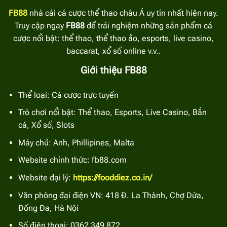
FB88
nhà cái cá cược thể thao châu Á uy tín nhất hiện nay.
Truy cập ngay
FB88
để trải nghiệm những sản phẩm cá
cược nổi bật: thể thao, thể thao ảo, esports, live casino,
baccarat, xổ số online v.v..
Giới thiệu FB88
Thể loại: Cá cược trực tuyến
Trò chơi nổi bật: Thể thao, Esports, Live Casino, Bắn
cá, Xổ số, Slots
Máy chủ: Anh, Phillipines, Malta
Website chính thức: fb88.com
Website đại lý:
https://fooddiez.co.in/
Văn phòng đại điện VN: 418 Đ. La Thành, Chợ Dừa,
Đống Đa, Hà Nội
Số điện thoại: 0362 349 872