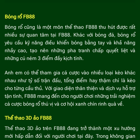
Bóng rổ FB88
Bóng rổ cũng là một môn thể thao FB88 thu hút được rất
nhiều sự quan tâm tại FB88. Khác với bóng đá, bóng rổ
yêu cầu kỹ năng điều khiển bóng bằng tay và khả năng
nhảy cao, tạo nên những pha tranh chấp quyết liệt và
những cú ném 3 điểm đầy kịch tính.
Anh em có thể tham gia cá cược vào nhiều loại kèo khác
nhau như tỷ số trận đấu, tổng điểm hay thậm chí là kèo
cho từng cầu thủ. Với giao diện thân thiện và dịch vụ hỗ trợ
tận tình, FB88 mang đến cho người chơi những trải nghiệm
cá cược bóng rổ thú vị và cơ hội xanh chín rinh quà về.
Thể thao 3D ảo FB88
Thể thao 3D ảo trên FB88 đang trở thành một xu hướng
mới hấp dẫn đối với người chơi tại đây. Trong không gian