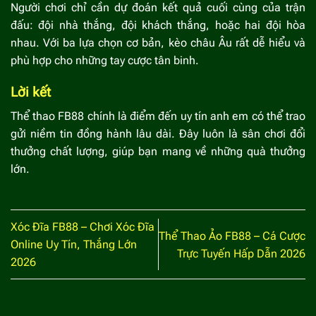
Người chơi chỉ cần dự đoán kết quả cuối cùng của trận
đấu: đội nhà thắng, đội khách thắng, hoặc hai đội hòa
nhau. Với ba lựa chọn cơ bản, kèo châu Âu rất dễ hiểu và
phù hợp cho những tay cược tân binh.
Lời kết
Thể thao FB88
chính là điểm đến uy tín anh em có thể trao
gửi niềm tin đồng hành lâu dài. Đây luôn là sân chơi đổi
thưởng chất lượng, giúp bạn mang về những quà thưởng
lớn.
Xóc Đĩa FB88 – Chơi Xóc Đĩa
Thể Thao Ảo FB88 – Cá Cược
Online Uy Tín, Thắng Lớn
Trực Tuyến Hấp Dẫn 2026
2026