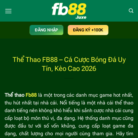
Bỏ
qua
nội
dung
ĐĂNG NHẬP
ĐĂNG KÝ +100K
Thể Thao FB88 – Cá Cược Bóng Đá Uy
Tín, Kèo Cao 2026
Thể thao
Fb88
là một trong các danh mục game hot nhất,
thu hút nhất tại nhà cái. Nổi tiếng là một nhà cái thể thao
danh tiếng nên không khó hiểu khi sảnh cược nhà cái cung
cấp loạt bộ môn thú vị, đa dạng. Hệ thống danh mục cũng
được đầu tư với số vốn khủng, cung cấp loạt game đa
dạng, chất lượng cho mọi người cùng tham gia. Hãy tìm