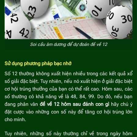
Soi cầu âm dương để dự đoán đề về 12
Sử dụng phương pháp bạc nhớ
Số 12 thường không xuất hiện nhiều trong các kết quả xổ
số giải đặc biệt. Tuy nhiên, nếu nó xuất hiện ở giải đặc biệt
cơ hội trúng thưởng của bạn có thể rất cao. Hôm sau, các
số thường có khả năng về là 48, 84, 99. Do đó, nếu bạn
đang phân vân
đề về 12 hôm sau đánh con gì
hãy chú ý
đặt cược vào những con số này để tăng cơ hội trúng lớn
cho mình.
Tuy nhiên, những số này thường chỉ về trong ngày hôm