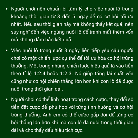
Người chơi nên chuẩn bị tâm lý cho việc nuôi lô trong
khoảng thời gian từ 3 đến 5 ngày để có cơ hội tối ưu
nhất. Nếu sau thời gian này mà không thấy kết quả, nên
suy nghĩ đến việc ngừng nuôi lô để tránh mất thêm vốn
mà không đảm bảo kết quả.
Việc nuôi lô trong suốt 3 ngày liên tiếp yêu cầu người
chơi có một chiến lược cụ thể để tối ưu hóa cơ hội trúng
thưởng. Một trong những chiến lược hiệu quả là vào tiền
theo tỉ lệ 1:2:4 hoặc 1:2:3. Nó giúp tăng lãi suất vốn
cũng như cơ hội chiến thắng lớn hơn khi con lô đã được
nuôi trong thời gian dài.
Người chơi có thể linh hoạt trong cách cược, thay đổi số
tiền đặt cược để phù hợp với từng tình huống và cơ hội
trúng thưởng. Anh em có thể cược gấp đôi để tăng cơ
hội thắng lớn hơn khi mà con lô đã nuôi trong thời gian
dài và cho thấy dấu hiệu tích cực.