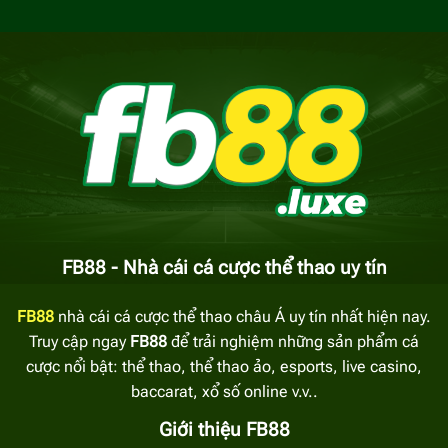
FB88 - Nhà cái cá cược thể thao uy tín
FB88
nhà cái cá cược thể thao châu Á uy tín nhất hiện nay.
Truy cập ngay
FB88
để trải nghiệm những sản phẩm cá
cược nổi bật: thể thao, thể thao ảo, esports, live casino,
baccarat, xổ số online v.v..
Giới thiệu FB88