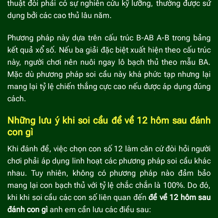
thuật đòi phải có sự nghiên cứu kỹ lưỡng, thường được sử
dụng bởi các cao thủ lâu năm.
Phương pháp này dựa trên cấu trúc B-AB A-B trong bảng
kết quả xổ số. Nếu ba giải đặc biệt xuất hiện theo cấu trúc
này, người chơi nên nuôi ngay lô bạch thủ theo mẫu BA.
Mặc dù phương pháp soi cầu này khá phức tạp nhưng lại
mang lại tỷ lệ chiến thắng cực cao nếu được áp dụng đúng
cách.
Những lưu ý khi soi cầu đề về 12 hôm sau đánh
con gì
Khi đánh đề, việc chọn con số 12 làm căn cứ đòi hỏi người
chơi phải áp dụng linh hoạt các phương pháp soi cầu khác
nhau. Tuy nhiên, không có phương pháp nào đảm bảo
mang lại con bạch thủ với tỷ lệ chắc chắn là 100%. Do đó,
khi khi soi cầu các con số liên quan đến
đề về 12 hôm sau
đánh con gì
anh em cần lưu các điều sau: