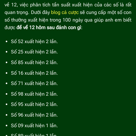
về 12, việc phân tích tần suất xuất hiện của các số là rất
quan trọng. Dưới đây
blog cá cược
sẽ cung cấp một số con
số thường xuất hiện trong 100 ngày qua giúp anh em biết
được
đề về 12 hôm sau đánh con gì
:
Số 52 xuất hiện 2 lần.
Số 25 xuất hiện 2 lần.
Số 85 xuất hiện 2 lần.
Số 16 xuất hiện 2 lần.
Số 71 xuất hiện 2 lần.
Số 98 xuất hiện 2 lần.
Số 95 xuất hiện 2 lần.
Số 96 xuất hiện 2 lần.
Số 09 xuất hiện 1 lần.
Số 89 xuất hiện 1 lần.