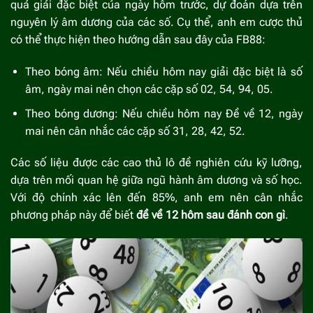
quả giải đặc biệt của ngày hôm trước, dự đoán dựa trên
nguyên lý âm dương của các số. Cụ thể, anh em cược thủ
có thể thực hiện theo hướng dẫn sau đây của FB88:
Theo bóng âm: Nếu chiều hôm nay giải đặc biệt là số
âm, ngày mai nên chọn các cặp số 02, 54, 94, 05.
Theo bóng dương: Nếu chiều hôm nay Đề về 12, ngày
mai nên cân nhắc các cặp số 31, 28, 42, 52.
Các số liệu được các cao thủ lô đề nghiên cứu kỹ lưỡng,
dựa trên mối quan hệ giữa ngũ hành âm dương và số học.
Với độ chính xác lên đến 85%, anh em nên cân nhắc
phương pháp này để biết
đề về 12 hôm sau đánh con gì
.