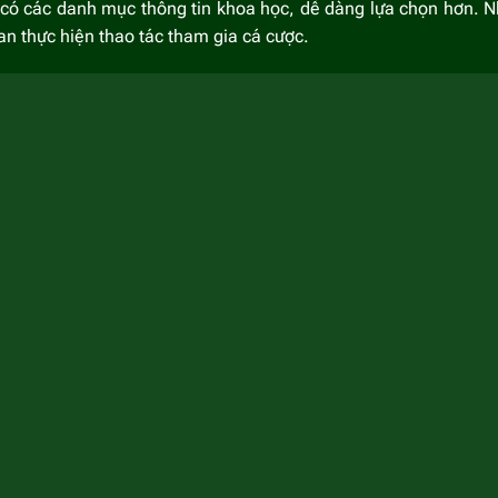
ện có các danh mục thông tin khoa học, dễ dàng lựa chọn hơn. 
ian thực hiện thao tác tham gia cá cược.