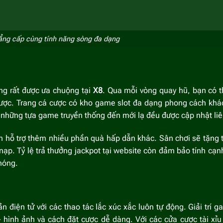
đẳng cấp cùng tính năng sòng đa dạng
ng rất được ưa chuộng tại
X8
. Qua mỗi vòng quay hũ, bạn có 
 cược. Trang cá cược có kho game slot đa dạng phong cách kh
Từ những tựa game truyền thống đến mới lạ đều được cập nhật liê
 hỗ trợ thêm nhiều phần quà hấp dẫn khác. Sân chơi sẽ tặng
ạp. Tỷ lệ trả thưởng jackpot tại website còn đảm bảo tính cạn
chóng.
n điện tử với các thao tác lắc xúc xắc luôn tự động. Giải trí g
 hình ảnh và cách đặt cược dễ dàng. Với các cửa cược tài xỉu