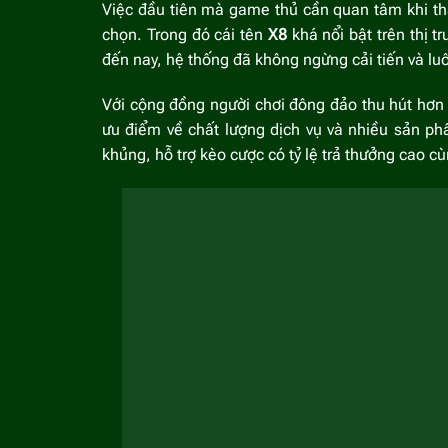
Việc đầu tiên mà game thủ cần quan tâm khi tha
chọn. Trong đó cái tên
X8
khá nổi bật trên thị t
đến nay, hệ thống đã không ngừng cải tiến và lu
Với cộng đồng người chơi đông đảo thu hút hơn 1 
ưu điểm về chất lượng dịch vụ và nhiều sản ph
khủng, hỗ trợ kèo cược có tỷ lệ trả thưởng cao c