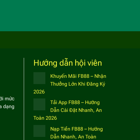
Hướng dẫn hội viên
Khuyến Mãi FB88 – Nhận
Thưởng Lớn Khi Đăng Ký
2026
với mức
Tải App FB88 – Hướng
đa dạng
Dẫn Cài Đặt Nhanh, An
Toàn 2026
Nạp Tiền FB88 – Hướng
Dẫn Nhanh, An Toàn