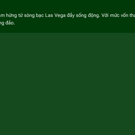
cảm hứng từ sòng bạc Las Vega đầy sống động. Với mức vốn th
ông đảo.