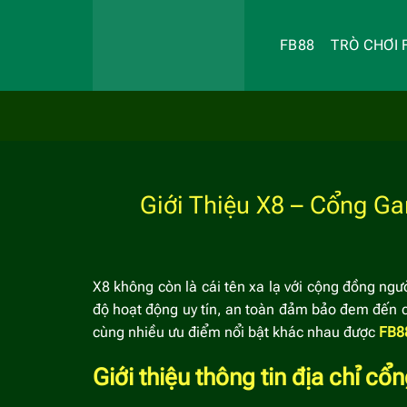
Bỏ
qua
FB88
TRÒ CHƠI 
nội
dung
Giới Thiệu X8 – Cổng Ga
X8 không còn là cái tên xa lạ với cộng đồng ngườ
độ hoạt động uy tín, an toàn đảm bảo đem đến 
cùng nhiều ưu điểm nổi bật khác nhau được
FB8
Giới thiệu thông tin địa chỉ c