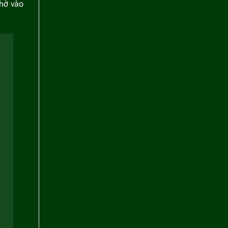
Nhờ vào