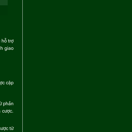
 hỗ trợ
nh giao
ược cập
cứ phản
á cược.
cược từ