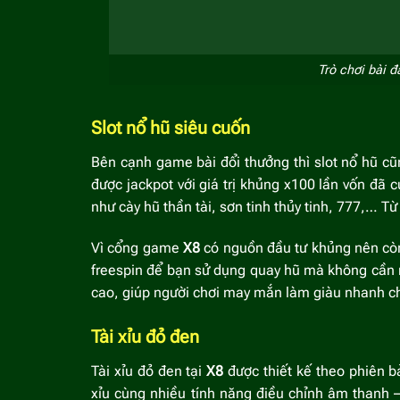
Trò chơi bài 
Slot nổ hũ siêu cuốn
Bên cạnh game bài đổi thưởng thì slot nổ hũ cũ
được jackpot với giá trị khủng x100 lần vốn đã
như cày hũ thần tài, sơn tinh thủy tinh, 777,… 
Vì cổng game
X8
có nguồn đầu tư khủng nên còn
freespin để bạn sử dụng quay hũ mà không cần n
cao, giúp người chơi may mắn làm giàu nhanh 
Tài xỉu đỏ đen
Tài xỉu đỏ đen tại
X8
được thiết kế theo phiên bả
xỉu cùng nhiều tính năng điều chỉnh âm thanh –