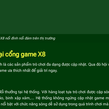
8 nổi đình nổi đám trên thị trường
 tại cổng game X8
h là các sản phẩm trò chơi đa dạng được cập nhật. Qua đó hội 
me ưa thích nhất để giải trí ngay.
i thưởng tại hệ thống. Với hàng loạt tựa trò chơi được cập s
não, binh xập xám,… Hệ thống không ngừng cập nhật game m
 nổi bật với chức năng sòng dễ sử dụng trong quá trình chơi m