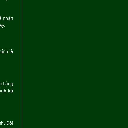
uả nhận
gay.
hính là
ép hàng
ình trả
nh. Đội